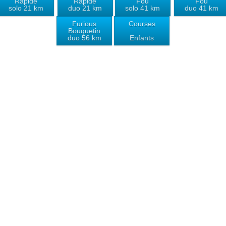
Rapide
Rapide
Fou
Fou
solo 21 km
duo 21 km
solo 41 km
duo 41 km
Furious
Courses
Bouquetin
duo 56 km
Enfants