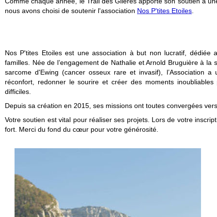
Comme chaque année, le Trail des Glières apporte son soutien à une 
nous avons choisi de soutenir l'association
Nos P'tites Etoiles
.
Nos P'tites Etoiles est une association à but non lucratif, dédiée 
familles. Née de l’engagement de Nathalie et Arnold Bruguière à la s
sarcome d'Ewing (cancer osseux rare et invasif), l’Association a 
réconfort, redonner le sourire et créer des moments inoubliables
difficiles.
Depuis sa création en 2015, ses missions ont toutes convergées vers u
Votre soutien est vital pour réaliser ses projets. Lors de votre inscrip
fort. Merci du fond du cœur pour votre générosité.