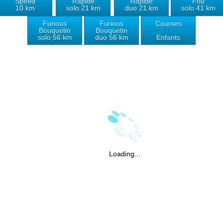
Speed
Rapide
Rapide
Fou
10 km
solo 21 km
duo 21 km
solo 41 km
Furious
Furious
Courses
Bouquetin
Bouquetin
solo 56 km
duo 56 km
Enfants
Loading...